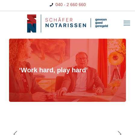
040 - 2 660 660
‘Work hard, play hard’