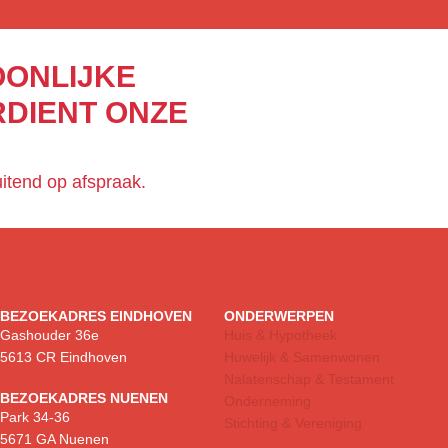
ONLIJKE
RDIENT ONZE
itend op afspraak.
BEZOEKADRES EINDHOVEN
ONDERWERPEN
Gashouder 36e
Huis & Hypotheek
5613 CR Eindhoven
Huwelijk & Samenwonen
Nalatenschap & Testament
BEZOEKADRES NUENEN
Onderneming
Park 34-36
Stichting & Vereniging
5671 GA Nuenen